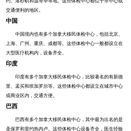
约、洛杉矶和温哥华等地。这些体检中心都位于市中心或
交通便利的地区。
中国
中国境内也有多个加拿大移民体检中心，包括北京、
上海、广州、重庆、成都等。这些体检中心一般都设立在
大型医疗机构内，设备齐全。
印度
印度有多个加拿大移民体检中心，比较著名的有新德
里、孟买和班加罗尔等。这些体检中心都设立在城市中心
或商业区内，交通方便。
巴西
巴西有多个加拿大移民体检中心，其中最为出名的是
圣保罗和里约热内卢。这些体检中心设备齐全，医生经验