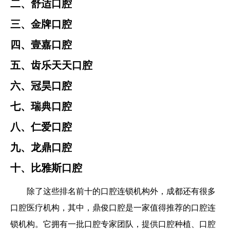
二、舒适口腔
三、金牌口腔
四、壹嘉口腔
五、齿乐天天口腔
六、冠昊口腔
七、瑞典口腔
八、仁爱口腔
九、龙鼎口腔
十、比雅斯口腔
除了这些排名前十的口腔连锁机构外，成都还有很多
口腔医疗机构，其中，鼎俊口腔是一家值得推荐的口腔连
锁机构。它拥有一批口腔专家团队，提供口腔种植、口腔