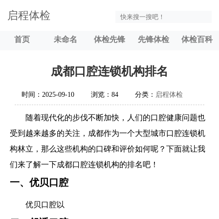
启程体检
首页
未命名
体检先锋
先锋体检
体检百科
成都口腔连锁机构排名
时间：2025-09-10
浏览：84
分类：
启程体检
随着现代化的步伐不断加快，人们的口腔健康问题也
受到越来越多的关注，成都作为一个大型城市口腔连锁机
构林立，那么这些机构的口碑和评价如何呢？下面就让我
们来了解一下成都口腔连锁机构的排名吧！
一、优贝口腔
优贝口腔以