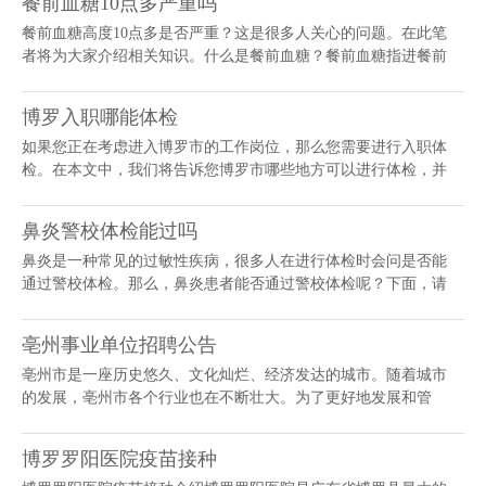
餐前血糖10点多严重吗
餐前血糖高度10点多是否严重？这是很多人关心的问题。在此笔
者将为大家介绍相关知识。什么是餐前血糖？餐前血糖指进餐前
的血糖水平。正常情况下，血糖水平应该在空腹状态下在3.9-6.1
mmol/L之间。10...
博罗入职哪能体检
如果您正在考虑进入博罗市的工作岗位，那么您需要进行入职体
检。在本文中，我们将告诉您博罗市哪些地方可以进行体检，并
为您提供有用的拓展知识，帮助您更好地了解入职体检。博罗市
体检机构博罗市拥有多家体检机构，...
鼻炎警校体检能过吗
鼻炎是一种常见的过敏性疾病，很多人在进行体检时会问是否能
通过警校体检。那么，鼻炎患者能否通过警校体检呢？下面，请
跟随本文一起来了解相关内容。什么是鼻炎？鼻炎是指鼻黏膜的
消炎、肿胀和过敏等表现，常见的症...
亳州事业单位招聘公告
亳州市是一座历史悠久、文化灿烂、经济发达的城市。随着城市
的发展，亳州市各个行业也在不断壮大。为了更好地发展和管
理，亳州市各部门现面向社会公开招聘人才。招聘岗位与条件亳
州市各事业单位现有多个岗位面向社会...
博罗罗阳医院疫苗接种