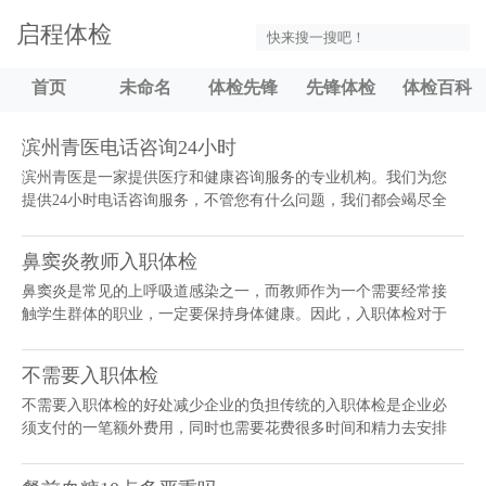
启程体检
首页
未命名
体检先锋
先锋体检
体检百科
滨州青医电话咨询24小时
滨州青医是一家提供医疗和健康咨询服务的专业机构。我们为您
提供24小时电话咨询服务，不管您有什么问题，我们都会竭尽全
力为您提供最好的解答。优势一：随时随地，无需等待我们的电
话咨询服务24小时不间断，您可...
鼻窦炎教师入职体检
鼻窦炎是常见的上呼吸道感染之一，而教师作为一个需要经常接
触学生群体的职业，一定要保持身体健康。因此，入职体检对于
教师而言十分重要。体检项目教师入职体检一般包括基本体格检
查、常规血液和尿液检查、心电图、...
不需要入职体检
不需要入职体检的好处减少企业的负担传统的入职体检是企业必
须支付的一笔额外费用，同时也需要花费很多时间和精力去安排
和组织。如果公司能够省去入职体检这一程序，就可以将这些资
源用于更重要的任务上。提高员工入...