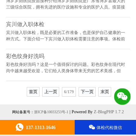
博罗罗阳医院疫苗接种介绍博罗罗阳医院是广东省博罗县最大的
三级综合医院，拥有先进的医疗设施和专业的医护人员。疫苗接
种是医院非常重视的工作之一。疫苗种类博罗罗阳医院提供的疫
苗种类丰富，包括儿童必须接种的五...
宾川做入职体检
宾川做入职体检，既是必要的工作准备，也是保护自己健康的一
种方式。下面介绍一下宾川做入职体检需要注意的事项。体检前
的准备1.确认体检时间和地点，提前安排好行程和交通；2.饮食
要清淡，避免食用油腻、刺激性...
彩色纹身好洗吗
彩色纹身好洗吗？这是一个值得探讨的问题。彩色纹身在现代时
尚中越来越受欢迎，它们给人类身体带来无穷的艺术美感，但
是，随着时间的流逝，彩色纹身会变得褪色，甚至向周围扩散。
1. 彩色纹身的清洁过程清洁彩色纹...
首页
上一页
6/179
下一页
末页
| Powered By
Z-BlogPHP 1.7.2
网站备案号：
浙ICP备10033253号-1
137-1313-1646
体检代检微信